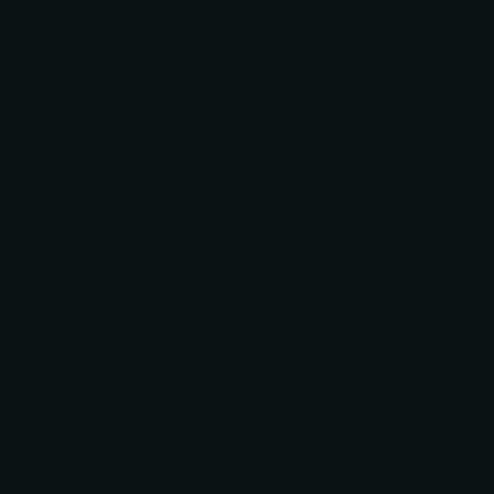
KONTA
MAIL:
office
HAUPT