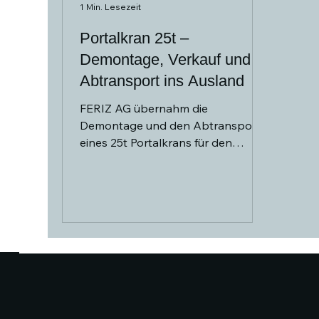
1 Min. Lesezeit
Portalkran 25t –
Demontage, Verkauf und
Abtransport ins Ausland
FERIZ AG übernahm die
Demontage und den Abtransport
eines 25t Portalkrans für den
Export ins Ausland – mit Erfahrung,
Organisation und starken Partnern.