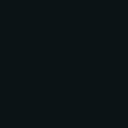
TZ:
FERIZ
BUCH
IMP
© 2024 BY FERIZ AG
KERW
Home
MONTAGEN.
METALLBAU.