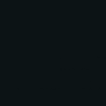
FERIZ
BUCH
IMP
© 2024 BY FERIZ AG
KERW
Home
MONTAGEN.
METALLBAU.
1