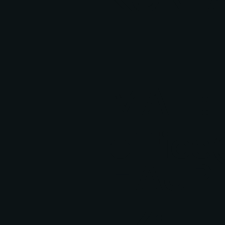
MAIL:
office
HAUPT
TZ: