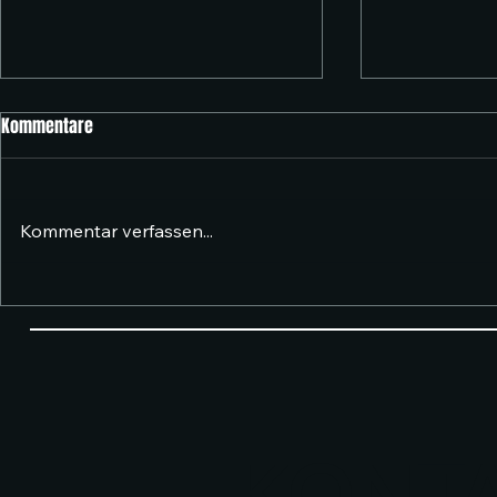
Kommentare
Kommentar verfassen...
Freestyle World Championships
Schulprovisor
2025
Umsetzung mi
KONTA