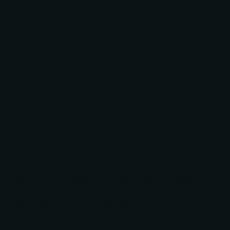
IMPRESSUM
DATENTSCHUTZ
HANDELSREGISTER
© 2024 BY FERIZ AG
Home
MONTAGEN.
METALLBAU.
EXPANDING.
PRODUKTE.
IMPRESSUM.
DATENSCHUTZ.