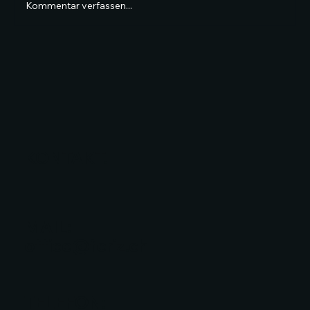
Kommentar verfassen...
Präzise Montage für den IBU Biathlon-Weltcup &
die BMW IBU Weltmeisterschaften Lenzerheide
KONTAKT.
MAIL:
office@feriz.ch
TELEFON: