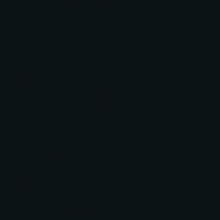
+41 62 552 0550​
LAGER:
FERIZ AG
BIBLISWEG 34
3360 HERZOGENBUCHSEE
HAUPTSITZ:
FERIZ AG
BUCHIACKERWEG 1
4922 BÜTZBERG