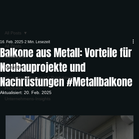
All Posts
16. Feb. 2025
2 Min. Lesezeit
All Posts
Balkone aus Metall: Vorteile für
Montagen
Neubauprojekte und
Metallbau
Nachrüstungen #Metallbalkone
Expanding (Personal & Produktion)
Produkte
Aktualisiert:
20. Feb. 2025
Unternehmens-Insights